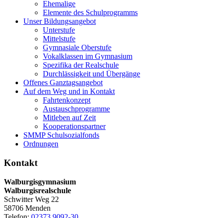
Ehemalige
Elemente des Schulprogramms
Unser Bildungsangebot
Unterstufe
Mittelstufe
Gymnasiale Oberstufe
Vokalklassen im Gymnasium
Spezifika der Realschule
Durchlässigkeit und Übergänge
Offenes Ganztagsangebot
Auf dem Weg und in Kontakt
Fahrtenkonzept
Austauschprogramme
Mitleben auf Zeit
Kooperationspartner
SMMP Schulsozialfonds
Ordnungen
Kontakt
Walburgisgymnasium
Walburgisrealschule
Schwitter Weg 22
58706 Menden
Telefon:
02373 9092-30