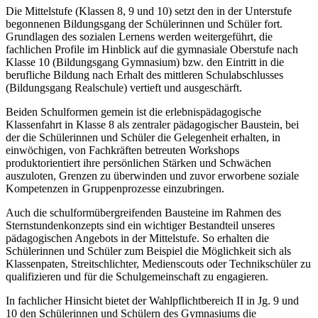
Die Mittelstufe (Klassen 8, 9 und 10) setzt den in der Unterstufe
begonnenen Bildungsgang der Schülerinnen und Schüler fort.
Grundlagen des sozialen Lernens werden weitergeführt, die
fachlichen Profile im Hinblick auf die gymnasiale Oberstufe nach
Klasse 10 (Bildungsgang Gymnasium) bzw. den Eintritt in die
berufliche Bildung nach Erhalt des mittleren Schulabschlusses
(Bildungsgang Realschule) vertieft und ausgeschärft.
Beiden Schulformen gemein ist die erlebnispädagogische
Klassenfahrt in Klasse 8 als zentraler pädagogischer Baustein, bei
der die Schülerinnen und Schüler die Gelegenheit erhalten, in
einwöchigen, von Fachkräften betreuten Workshops
produktorientiert ihre persönlichen Stärken und Schwächen
auszuloten, Grenzen zu überwinden und zuvor erworbene soziale
Kompetenzen in Gruppenprozesse einzubringen.
Auch die schulformübergreifenden Bausteine im Rahmen des
Sternstundenkonzepts sind ein wichtiger Bestandteil unseres
pädagogischen Angebots in der Mittelstufe. So erhalten die
Schülerinnen und Schüler zum Beispiel die Möglichkeit sich als
Klassenpaten, Streitschlichter, Medienscouts oder Technikschüler zu
qualifizieren und für die Schulgemeinschaft zu engagieren.
In fachlicher Hinsicht bietet der Wahlpflichtbereich II in Jg. 9 und
10 den Schülerinnen und Schülern des Gymnasiums die