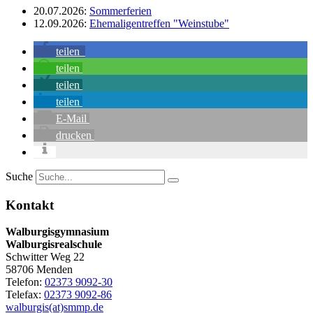
20.07.2026:
Sommerferien
12.09.2026:
Ehemaligentreffen "Weinstube"
teilen
teilen
teilen
teilen
E-Mail
drucken
Suche
Kontakt
Walburgisgymnasium
Walburgisrealschule
Schwitter Weg 22
58706 Menden
Telefon:
02373 9092-30
Telefax:
02373 9092-86
walburgis(at)smmp.de