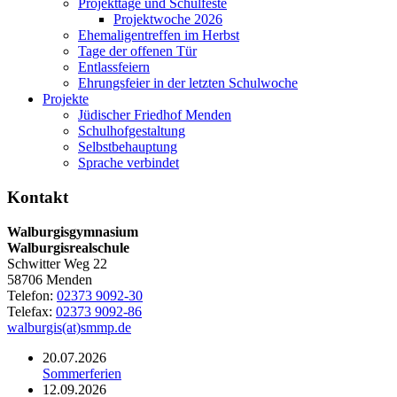
Projekttage und Schulfeste
Projektwoche 2026
Ehemaligentreffen im Herbst
Tage der offenen Tür
Entlassfeiern
Ehrungsfeier in der letzten Schulwoche
Projekte
Jüdischer Friedhof Menden
Schulhofgestaltung
Selbstbehauptung
Sprache verbindet
Kontakt
Walburgisgymnasium
Walburgisrealschule
Schwitter Weg 22
58706 Menden
Telefon:
02373 9092-30
Telefax:
02373 9092-86
walburgis(at)smmp.de
20.07.2026
Sommerferien
12.09.2026