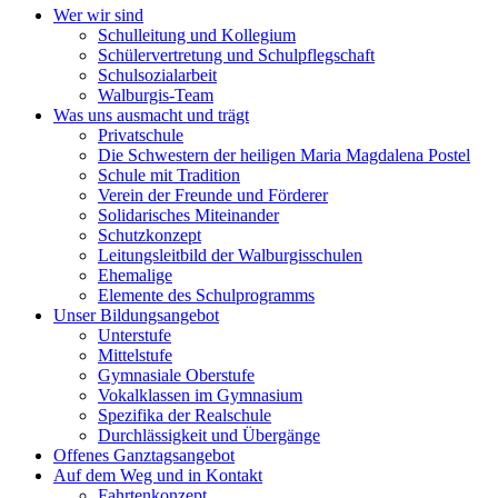
Wer wir sind
Schulleitung und Kollegium
Schülervertretung und Schulpflegschaft
Schulsozialarbeit
Walburgis-Team
Was uns ausmacht und trägt
Privatschule
Die Schwestern der heiligen Maria Magdalena Postel
Schule mit Tradition
Verein der Freunde und Förderer
Solidarisches Miteinander
Schutzkonzept
Leitungsleitbild der Walburgisschulen
Ehemalige
Elemente des Schulprogramms
Unser Bildungsangebot
Unterstufe
Mittelstufe
Gymnasiale Oberstufe
Vokalklassen im Gymnasium
Spezifika der Realschule
Durchlässigkeit und Übergänge
Offenes Ganztagsangebot
Auf dem Weg und in Kontakt
Fahrtenkonzept