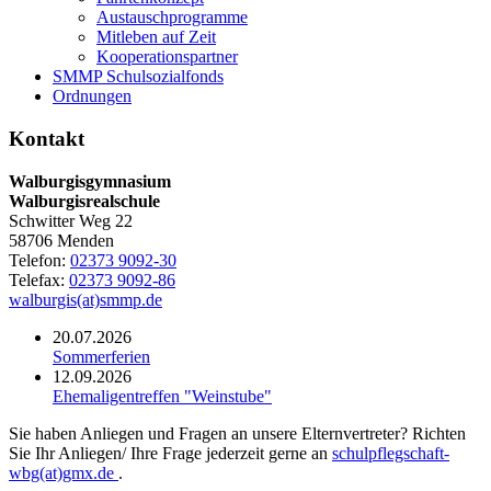
Austauschprogramme
Mitleben auf Zeit
Kooperationspartner
SMMP Schulsozialfonds
Ordnungen
Kontakt
Walburgisgymnasium
Walburgisrealschule
Schwitter Weg 22
58706 Menden
Telefon:
02373 9092-30
Telefax:
02373 9092-86
walburgis(at)smmp.de
20.07.2026
Sommerferien
12.09.2026
Ehemaligentreffen "Weinstube"
Sie haben Anliegen und Fragen an unsere Elternvertreter? Richten
Sie Ihr Anliegen/ Ihre Frage jederzeit gerne an
schulpflegschaft-
wbg(at)gmx.de
.