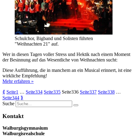
Schulchor, Bigband und Solisten führten
"Weihnachten 21" auf.
Wer in diesen Tagen voller Stress und Hektik nach einem Moment
der Besinnung auf das Wesentliche von Weihnachten sucht:
Diese Aufführung, die in manchem an ein Musical erinnert, ist eine
wirkliche Empfehlung!
Mehr erfahren »
⟪
Seite
1
…
Seite
334
Seite
335
Seite
336
Seite
337
Seite
338
…
Seite
344
⟫
Suche
Kontakt
Walburgisgymnasium
Walburgisrealschule