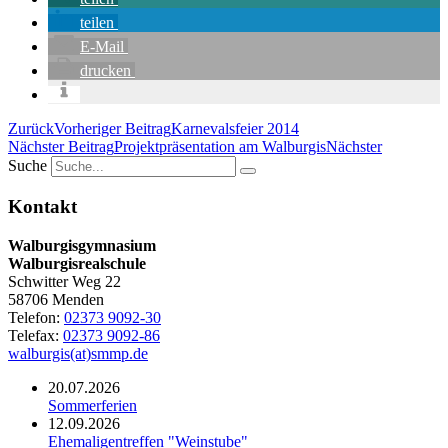
teilen
E-Mail
drucken
Zurück
Vorheriger Beitrag
Karnevalsfeier 2014
Nächster Beitrag
Projektpräsentation am Walburgis
Nächster
Suche
Kontakt
Walburgisgymnasium
Walburgisrealschule
Schwitter Weg 22
58706 Menden
Telefon:
02373 9092-30
Telefax:
02373 9092-86
walburgis(at)smmp.de
20.07.2026
Sommerferien
12.09.2026
Ehemaligentreffen "Weinstube"