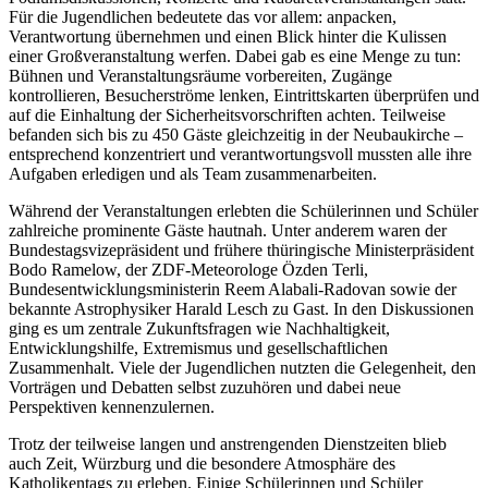
Für die Jugendlichen bedeutete das vor allem: anpacken,
Verantwortung übernehmen und einen Blick hinter die Kulissen
einer Großveranstaltung werfen. Dabei gab es eine Menge zu tun:
Bühnen und Veranstaltungsräume vorbereiten, Zugänge
kontrollieren, Besucherströme lenken, Eintrittskarten überprüfen und
auf die Einhaltung der Sicherheitsvorschriften achten. Teilweise
befanden sich bis zu 450 Gäste gleichzeitig in der Neubaukirche –
entsprechend konzentriert und verantwortungsvoll mussten alle ihre
Aufgaben erledigen und als Team zusammenarbeiten.
Während der Veranstaltungen erlebten die Schülerinnen und Schüler
zahlreiche prominente Gäste hautnah. Unter anderem waren der
Bundestagsvizepräsident und frühere thüringische Ministerpräsident
Bodo Ramelow, der ZDF-Meteorologe Özden Terli,
Bundesentwicklungsministerin Reem Alabali-Radovan sowie der
bekannte Astrophysiker Harald Lesch zu Gast. In den Diskussionen
ging es um zentrale Zukunftsfragen wie Nachhaltigkeit,
Entwicklungshilfe, Extremismus und gesellschaftlichen
Zusammenhalt. Viele der Jugendlichen nutzten die Gelegenheit, den
Vorträgen und Debatten selbst zuzuhören und dabei neue
Perspektiven kennenzulernen.
Trotz der teilweise langen und anstrengenden Dienstzeiten blieb
auch Zeit, Würzburg und die besondere Atmosphäre des
Katholikentags zu erleben. Einige Schülerinnen und Schüler