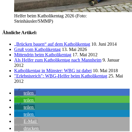
Helfer beim Katholikentag 2026 (Foto:
Steinhäusler/SMMP)
Ähnliche Artikel:
„Brücken bauen“ auf dem Katholikentag
10. Juni 2014
Gruß vom Katholikentag
13. Mai 2026
Mittendrin beim Katholikentag
17. Mai 2012
Als Helfer zum Katholikentag nach Mannheim
9. Januar
2012
Katholikentag in Münster: WBG ist dabei
10. Mai 2018
"Erlebnisreich": WBG-Helfer beim Katholikentag
25. Mai
2012
teilen
teilen
teilen
teilen
E-Mail
drucken