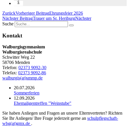
Zurück
Vorheriger Beitrag
Ehrungsfeier 2026
Nächster Beitrag
Trauer um Sr. Heriburg
Nächster
Suche
Kontakt
Walburgisgymnasium
Walburgisrealschule
Schwitter Weg 22
58706 Menden
Telefon:
02373 9092-30
Telefax:
02373 9092-86
walburgis(at)smmp.de
20.07.2026
Sommerferien
12.09.2026
Ehemaligentreffen "Weinstube"
Sie haben Anliegen und Fragen an unsere Elternvertreter? Richten
Sie Ihr Anliegen/ Ihre Frage jederzeit gerne an
schulpflegschaft-
wbg(at)gmx.de
.