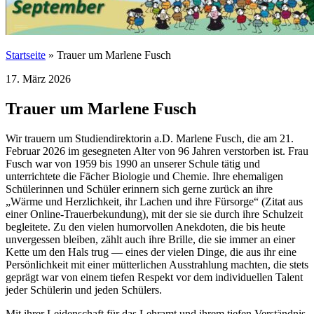
Startseite
»
Trauer um Marlene Fusch
17. März 2026
Trauer um Marlene Fusch
Wir trauern um Studiendirektorin a.D. Marlene Fusch, die am 21.
Februar 2026 im gesegneten Alter von 96 Jahren verstorben ist. Frau
Fusch war von 1959 bis 1990 an unserer Schule tätig und
unterrichtete die Fächer Biologie und Chemie. Ihre ehemaligen
Schülerinnen und Schüler erinnern sich gerne zurück an ihre
„Wärme und Herzlichkeit, ihr Lachen und ihre Fürsorge“ (Zitat aus
einer Online-Trauerbekundung), mit der sie sie durch ihre Schulzeit
begleitete. Zu den vielen humorvollen Anekdoten, die bis heute
unvergessen bleiben, zählt auch ihre Brille, die sie immer an einer
Kette um den Hals trug — eines der vielen Dinge, die aus ihr eine
Persönlichkeit mit einer mütterlichen Ausstrahlung machten, die stets
geprägt war von einem tiefen Respekt vor dem individuellen Talent
jeder Schülerin und jeden Schülers.
Mit ihrer Leidenschaft für das Lehramt und ihrem tiefen Verständnis