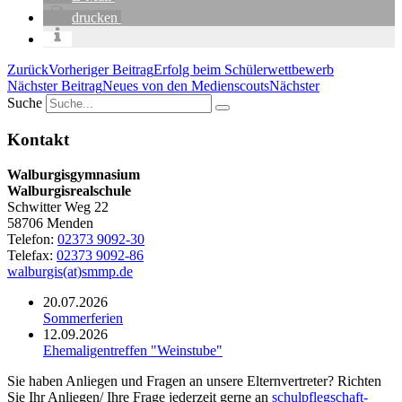
drucken
Zurück
Vorheriger Beitrag
Erfolg beim Schülerwettbewerb
Nächster Beitrag
Neues von den Medienscouts
Nächster
Suche
Kontakt
Walburgisgymnasium
Walburgisrealschule
Schwitter Weg 22
58706 Menden
Telefon:
02373 9092-30
Telefax:
02373 9092-86
walburgis(at)smmp.de
20.07.2026
Sommerferien
12.09.2026
Ehemaligentreffen "Weinstube"
Sie haben Anliegen und Fragen an unsere Elternvertreter? Richten
Sie Ihr Anliegen/ Ihre Frage jederzeit gerne an
schulpflegschaft-