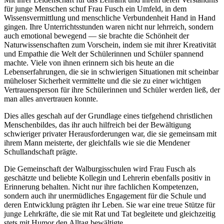
für junge Menschen schuf Frau Fusch ein Umfeld, in dem
Wissensvermittlung und menschliche Verbundenheit Hand in Hand
gingen. Ihre Unterrichtsstunden waren nicht nur lehrreich, sondern
auch emotional bewegend — sie brachte die Schönheit der
Naturwissenschaften zum Vorschein, indem sie mit ihrer Kreativität
und Empathie die Welt der Schülerinnen und Schüler spannend
machte. Viele von ihnen erinnern sich bis heute an die
Lebenserfahrungen, die sie in schwierigen Situationen mit scheinbar
müheloser Sicherheit vermittelte und die sie zu einer wichtigen
Vertrauensperson für ihre Schülerinnen und Schüler werden ließ, der
man alles anvertrauen konnte.
Dies alles geschah auf der Grundlage eines tiefgehend christlichen
Menschenbildes, das ihr auch hilfreich bei der Bewältigung
schwieriger privater Herausforderungen war, die sie gemeinsam mit
ihrem Mann meisterte, der gleichfalls wie sie die Mendener
Schullandschaft prägte.
Die Gemeinschaft der Walburgisschulen wird Frau Fusch als
geschätzte und beliebte Kollegin und Lehrerin ebenfalls positiv in
Erinnerung behalten. Nicht nur ihre fachlichen Kompetenzen,
sondern auch ihr unermüdliches Engagement für die Schule und
deren Entwicklung prägten ihr Leben. Sie war eine treue Stütze für
junge Lehrkräfte, die sie mit Rat und Tat begleitete und gleichzeitig
stets mit Humor den Alltag bewältigte.