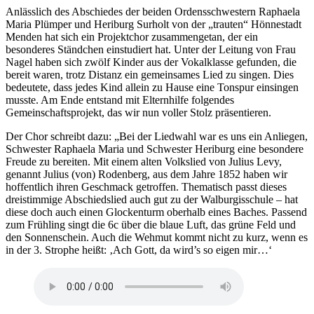
Anlässlich des Abschiedes der beiden Ordensschwestern Raphaela
Maria Plümper und Heriburg Surholt von der „trauten“ Hönnestadt
Menden hat sich ein Projektchor zusammengetan, der ein
besonderes Ständchen einstudiert hat. Unter der Leitung von Frau
Nagel haben sich zwölf Kinder aus der Vokalklasse gefunden, die
bereit waren, trotz Distanz ein gemeinsames Lied zu singen. Dies
bedeutete, dass jedes Kind allein zu Hause eine Tonspur einsingen
musste. Am Ende entstand mit Elternhilfe folgendes
Gemeinschaftsprojekt, das wir nun voller Stolz präsentieren.
Der Chor schreibt dazu: „Bei der Liedwahl war es uns ein Anliegen,
Schwester Raphaela Maria und Schwester Heriburg eine besondere
Freude zu bereiten. Mit einem alten Volkslied von Julius Levy,
genannt Julius (von) Rodenberg, aus dem Jahre 1852 haben wir
hoffentlich ihren Geschmack getroffen. Thematisch passt dieses
dreistimmige Abschiedslied auch gut zu der Walburgisschule – hat
diese doch auch einen Glockenturm oberhalb eines Baches. Passend
zum Frühling singt die 6c über die blaue Luft, das grüne Feld und
den Sonnenschein. Auch die Wehmut kommt nicht zu kurz, wenn es
in der 3. Strophe heißt: ‚Ach Gott, da wird’s so eigen mir…‘