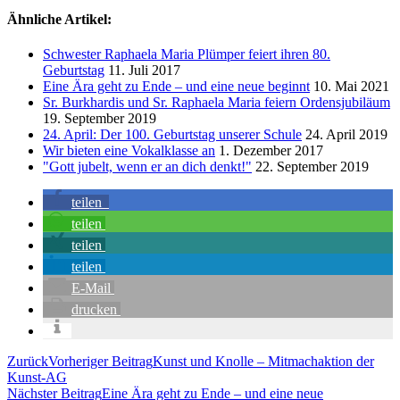
Ähnliche Artikel:
Schwester Raphaela Maria Plümper feiert ihren 80.
Geburtstag
11. Juli 2017
Eine Ära geht zu Ende – und eine neue beginnt
10. Mai 2021
Sr. Burkhardis und Sr. Raphaela Maria feiern Ordensjubiläum
19. September 2019
24. April: Der 100. Geburtstag unserer Schule
24. April 2019
Wir bieten eine Vokalklasse an
1. Dezember 2017
"Gott jubelt, wenn er an dich denkt!"
22. September 2019
teilen
teilen
teilen
teilen
E-Mail
drucken
Zurück
Vorheriger Beitrag
Kunst und Knolle – Mitmachaktion der
Kunst-AG
Nächster Beitrag
Eine Ära geht zu Ende – und eine neue