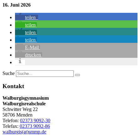
16. Juni 2026
teilen
teilen
teilen
teilen
E-Mail
drucken
Suche
Kontakt
Walburgisgymnasium
Walburgisrealschule
Schwitter Weg 22
58706 Menden
Telefon:
02373 9092-30
Telefax:
02373 9092-86
walburgis(at)smmp.de