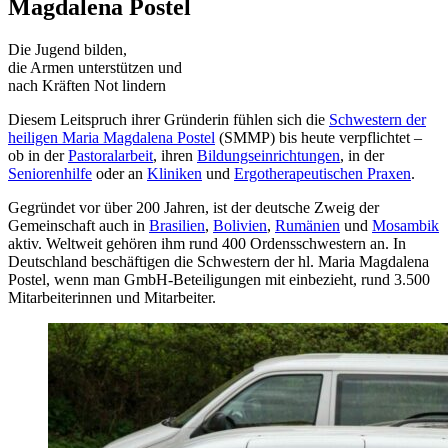
Magdalena Postel
Die Jugend bilden,
die Armen unterstützen und
nach Kräften Not lindern
Diesem Leitspruch ihrer Gründerin fühlen sich die
Schwestern der
heiligen Maria Magdalena Postel
(SMMP) bis heute verpflichtet –
ob in der
Pastoralarbeit
, ihren
Bildungseinrichtungen
, in der
Seniorenhilfe
oder an
Kliniken
und
Ergotherapeutischen Praxen
.
Gegründet vor über 200 Jahren, ist der deutsche Zweig der
Gemeinschaft auch in
Brasilien
,
Bolivien
,
Rumänien
und
Mosambik
aktiv. Weltweit gehören ihm rund 400 Ordensschwestern an. In
Deutschland beschäftigen die Schwestern der hl. Maria Magdalena
Postel, wenn man GmbH-Beteiligungen mit einbezieht, rund 3.500
Mitarbeiterinnen und Mitarbeiter.