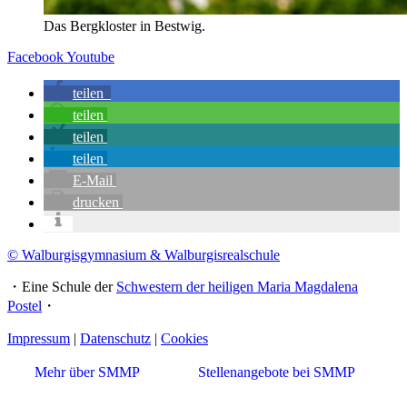
Das Bergkloster in Bestwig.
Facebook
Youtube
teilen
teilen
teilen
teilen
E-Mail
drucken
© Walburgisgymnasium & Walburgisrealschule
・Eine Schule der
Schwestern der heiligen Maria Magdalena
Postel
・
Impressum
|
Datenschutz
|
Cookies
Mehr über SMMP
Stellenangebote bei SMMP